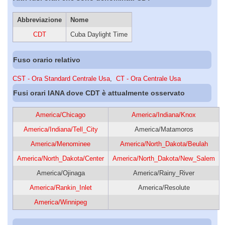
Abbreviazione
Nome
CDT
Cuba Daylight Time
Fuso orario relativo
CST - Ora Standard Centrale Usa
,
CT - Ora Centrale Usa
Fusi orari IANA dove CDT è attualmente osservato
America/Chicago
America/Indiana/Knox
America/Indiana/Tell_City
America/Matamoros
America/Menominee
America/North_Dakota/Beulah
America/North_Dakota/Center
America/North_Dakota/New_Salem
America/Ojinaga
America/Rainy_River
America/Rankin_Inlet
America/Resolute
America/Winnipeg