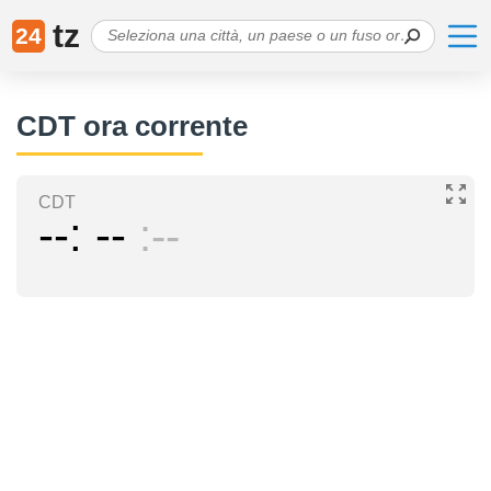
tz
24
CDT ora corrente
CDT
--
--
--