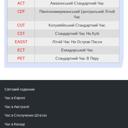
ACT
Амазонський Стандартний Час
CDT
Північноамериканський Центральний Літній
Час
COT
Колумбійський Стандартний Час
CST
Стандартний Час На Кубі
EASST
Літній Час На Острові Пасхи
ECT
Еквадорський Час
PET
Cтандартний Час В Перу
Світовий годинник
Час в Європі
Час в Австралії
Час в Сполучених Штатах
Час в Канаді