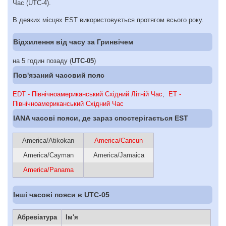
Час (UTC-4).
В деяких місцях EST використовується протягом всього року.
Відхилення від часу за Гринвічем
на 5 годин позаду (
UTC-05
)
Пов'язаний часовий пояс
EDT - Північноамериканський Східний Літній Час
,
ET -
Північноамериканський Східний Час
IANA часові пояси, де зараз спостерігається EST
America/Atikokan
America/Cancun
America/Cayman
America/Jamaica
America/Panama
Інші часові пояси в UTC-05
Абревіатура
Ім'я