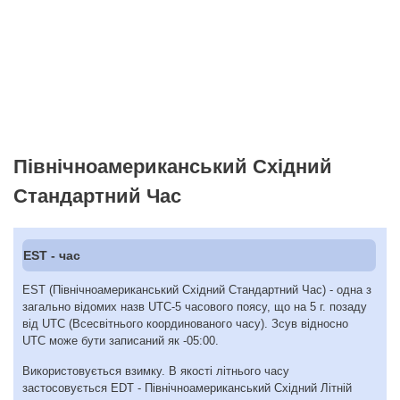
Північноамериканський Східний
Стандартний Час
EST - час
EST (Північноамериканський Східний Стандартний Час) - одна з
загально відомих назв UTC-5 часового поясу, що на 5 г. позаду
від UTC (Всесвітнього координованого часу). Зсув відносно
UTC може бути записаний як -05:00.
Використовується взимку. В якості літнього часу
застосовується EDT - Північноамериканський Східний Літній