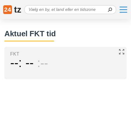
tz
24
Aktuel FKT tid
FKT
--
--
--