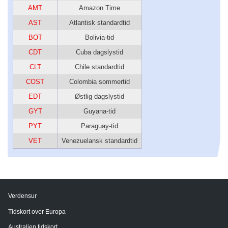
AMT
Amazon Time
AST
Atlantisk standardtid
BOT
Bolivia-tid
CDT
Cuba dagslystid
CLT
Chile standardtid
COST
Colombia sommertid
EDT
Østlig dagslystid
GYT
Guyana-tid
PYT
Paraguay-tid
VET
Venezuelansk standardtid
Verdensur
Tidskort over Europa
Australien tidskort