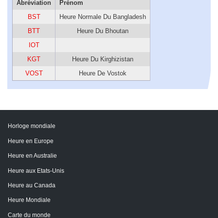
Abréviation
Prénom
BST
Heure Normale Du Bangladesh
BTT
Heure Du Bhoutan
IOT
KGT
Heure Du Kirghizistan
VOST
Heure De Vostok
Horloge mondiale
Heure en Europe
Heure en Australie
Heure aux Etats-Unis
Heure au Canada
Heure Mondiale
Carte du monde