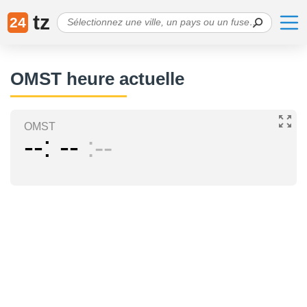
tz
24
OMST heure actuelle
OMST
--
--
--