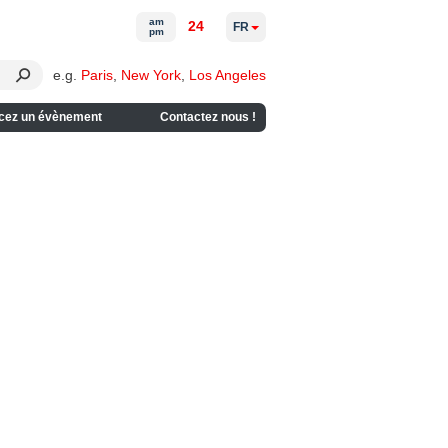
am
24
FR
pm
e.g.
Paris
,
New York
,
Los Angeles
cez un évènement
Contactez nous !