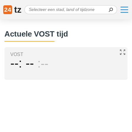
tz
24
Actuele VOST tijd
VOST
--
--
--