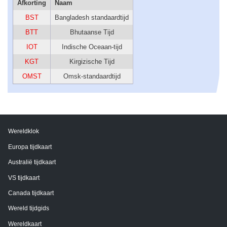
Afkorting
Naam
BST
Bangladesh standaardtijd
BTT
Bhutaanse Tijd
IOT
Indische Oceaan-tijd
KGT
Kirgizische Tijd
OMST
Omsk-standaardtijd
Wereldklok
Europa tijdkaart
Australië tijdkaart
VS tijdkaart
Canada tijdkaart
Wereld tijdgids
Wereldkaart