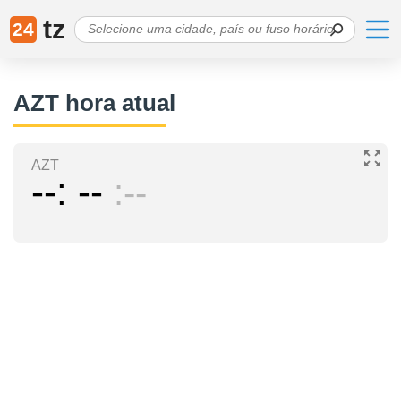
tz
24
AZT hora atual
AZT
--
--
--