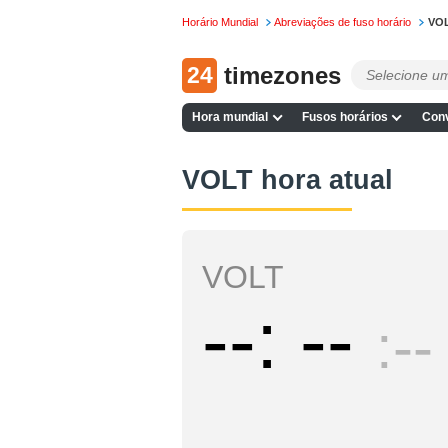
Horário Mundial
Abreviações de fuso horário
VO
24
timezones
Hora mundial
Fusos horários
Conv
VOLT hora atual
VOLT
--
--
--