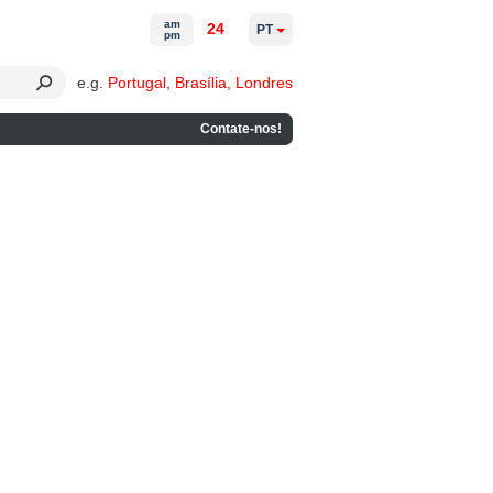
am
24
PT
pm
e.g.
Portugal
,
Brasília
,
Londres
Contate-nos!