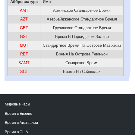
Аббревиатура
Имя
AMT
Армянское Стандартное Время
AZT
Азербайджанское Стандартное Время
GET
Грузинское Стандартное Время
GST
Время В Персидском Заливе
MUT
Стандартное Время На Острове Маврикий
RET
Время На Острове Реюньон
SAMT
Самарское Время
SCT
Время На Сейшелах
Мировые часы
Время в Европе
Время в Австралии
Время в США