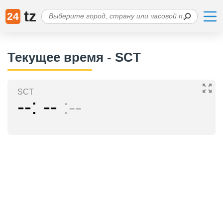
tz
24
Текущее время - SCT
SCT
--
--
--