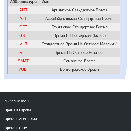
Аббревиатура
Имя
AMT
Армянское Стандартное Время
AZT
Азербайджанское Стандартное Время
GET
Грузинское Стандартное Время
GST
Время В Персидском Заливе
MUT
Стандартное Время На Острове Маврикий
RET
Время На Острове Реюньон
SAMT
Самарское Время
VOLT
Волгоградское Время
Мировые часы
Время в Европе
Время в Австралии
Время в США