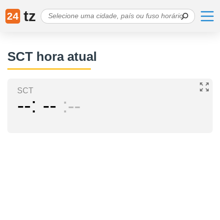
tz
24
SCT hora atual
SCT
--
--
--