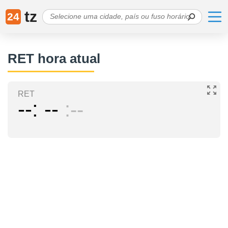
tz
24
RET hora atual
RET
--
--
--