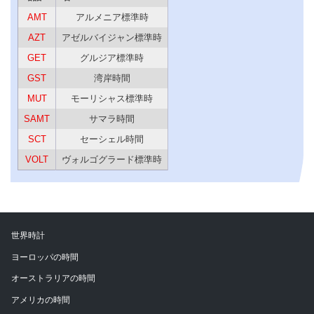
AMT
アルメニア標準時
AZT
アゼルバイジャン標準時
GET
グルジア標準時
GST
湾岸時間
MUT
モーリシャス標準時
SAMT
サマラ時間
SCT
セーシェル時間
VOLT
ヴォルゴグラード標準時
世界時計
ヨーロッパの時間
オーストラリアの時間
アメリカの時間