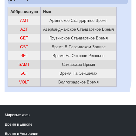
Аббревиатура
Имя
AMT
Армянское Стандартное Время
AZT
Азербайджанское Стандартное Время
GET
Грузинское Стандартное Время
GST
Время В Персидском Заливе
RET
Время На Острове Реюньон
SAMT
Самарское Время
SCT
Время На Сейшелах
VOLT
Волгоградское Время
Мировые часы
Время в Европе
Время в Австралии