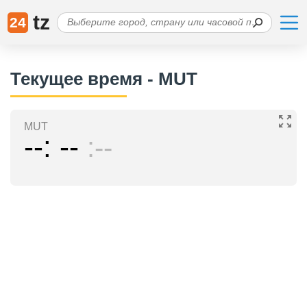
tz
24
Текущее время - MUT
MUT
--
--
--