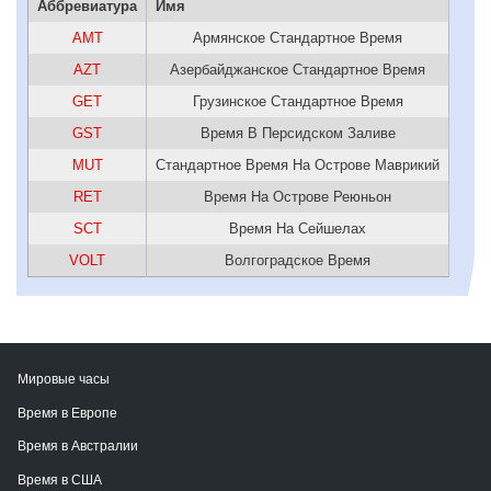
Аббревиатура
Имя
AMT
Армянское Стандартное Время
AZT
Азербайджанское Стандартное Время
GET
Грузинское Стандартное Время
GST
Время В Персидском Заливе
MUT
Стандартное Время На Острове Маврикий
RET
Время На Острове Реюньон
SCT
Время На Сейшелах
VOLT
Волгоградское Время
Мировые часы
Время в Европе
Время в Австралии
Время в США