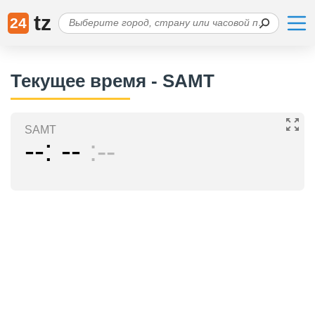
tz
24
Текущее время - SAMT
SAMT
--
--
--