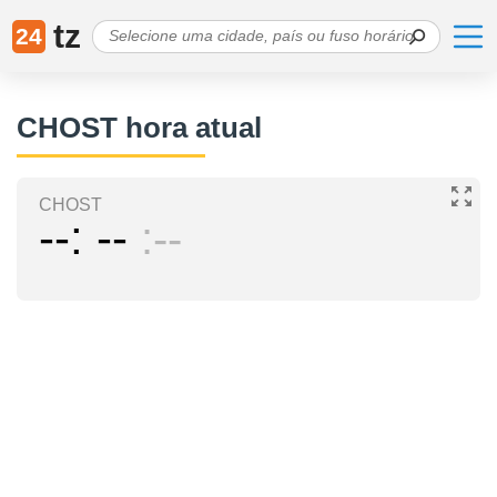
tz
24
CHOST hora atual
CHOST
--
--
--