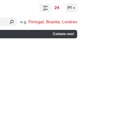
am
24
PT
pm
e.g.
Portugal
,
Brasília
,
Londres
Contate-nos!