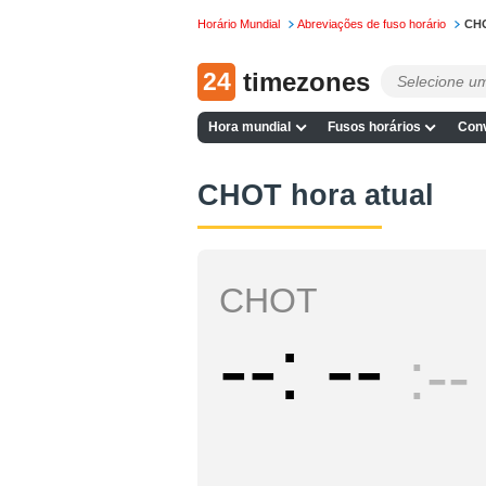
Horário Mundial
Abreviações de fuso horário
CH
24
timezones
Hora mundial
Fusos horários
Conv
CHOT hora atual
CHOT
--
--
--