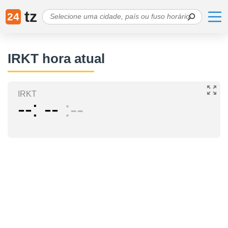
tz
24
IRKT hora atual
IRKT
--
--
--