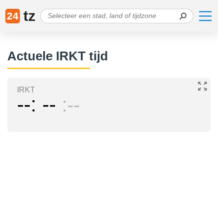
tz
24
Actuele IRKT tijd
IRKT
--
--
--