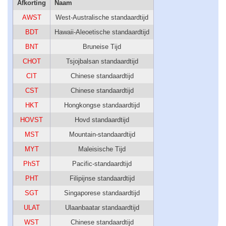
Afkorting
Naam
AWST
West-Australische standaardtijd
BDT
Hawaii-Aleoetische standaardtijd
BNT
Bruneise Tijd
CHOT
Tsjojbalsan standaardtijd
CIT
Chinese standaardtijd
CST
Chinese standaardtijd
HKT
Hongkongse standaardtijd
HOVST
Hovd standaardtijd
MST
Mountain-standaardtijd
MYT
Maleisische Tijd
PhST
Pacific-standaardtijd
PHT
Filipijnse standaardtijd
SGT
Singaporese standaardtijd
ULAT
Ulaanbaatar standaardtijd
WST
Chinese standaardtijd