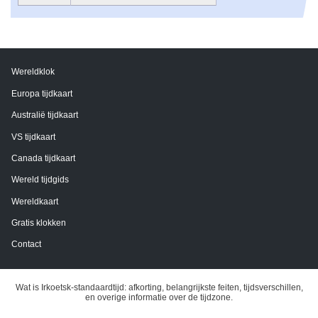
Wereldklok
Europa tijdkaart
Australië tijdkaart
VS tijdkaart
Canada tijdkaart
Wereld tijdgids
Wereldkaart
Gratis klokken
Contact
Wat is Irkoetsk-standaardtijd: afkorting, belangrijkste feiten, tijdsverschillen,
en overige informatie over de tijdzone.