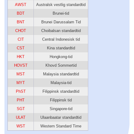
AWST
Australsk vestlig standardtid
BDT
Brunei-tid
BNT
Brunei Darussalam Tid
CHOT
Choibalsan standardtid
CIT
Central Indonesisk tid
CST
Kina standardtid
HKT
Hongkong-tid
HOVST
Khovd Sommertid
MST
Malaysia standardtid
MYT
Malaysia-tid
PhST
Filippinsk standardtid
PHT
Filippinsk tid
SGT
Singapore-tid
ULAT
Ulaanbaatar standardtid
WST
Western Standard Time