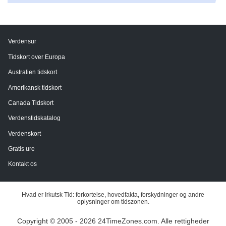
Verdensur
Tidskort over Europa
Australien tidskort
Amerikansk tidskort
Canada Tidskort
Verdenstidskatalog
Verdenskort
Gratis ure
Kontakt os
Hvad er Irkutsk Tid: forkortelse, hovedfakta, forskydninger og andre
oplysninger om tidszonen.
Copyright © 2005 - 2026 24TimeZones.com.
Alle rettigheder