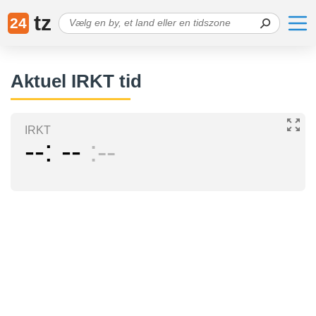
tz
24
Aktuel IRKT tid
IRKT
--
--
--