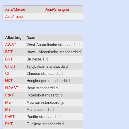
Asia/Macau
Asia/Shanghai
Asia/Taipei
Afkorting
Naam
AWST
West-Australische standaardtijd
BDT
Hawaii-Aleoetische standaardtijd
BNT
Bruneise Tijd
CHOT
Tsjojbalsan standaardtijd
CIT
Chinese standaardtijd
HKT
Hongkongse standaardtijd
HOVST
Hovd standaardtijd
IRKT
Irkoetsk-standaardtijd
MST
Mountain-standaardtijd
MYT
Maleisische Tijd
PhST
Pacific-standaardtijd
PHT
Filipijnse standaardtijd