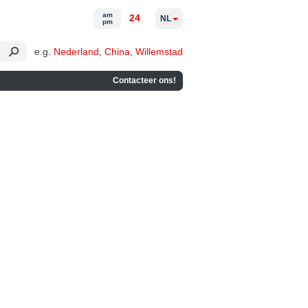
am
24
NL
pm
e.g.
Nederland
,
China
,
Willemstad
Contacteer ons!