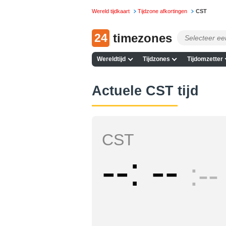
Wereld tijdkaart
Tijdzone afkortingen
CST
24
timezones
Wereldtijd
Tijdzones
Tijdomzetter
Actuele CST tijd
CST
--
--
--