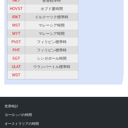
HKT
香港標準時
HOVST
ホブド夏時間
IRKT
イルクーツク標準時
MST
マレーシア時間
MYT
マレーシア時間
PhST
フィリピン標準時
PHT
フィリピン標準時
SGT
シンガポール時間
ULAT
ウランバートル標準時
WST
世界時計
ヨーロッパの時間
オーストラリアの時間