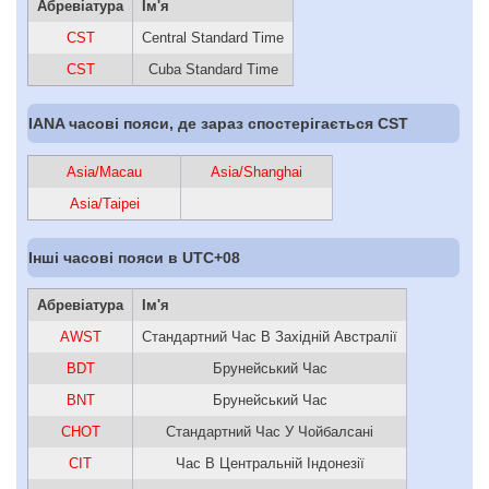
Абревіатура
Ім'я
CST
Central Standard Time
CST
Cuba Standard Time
IANA часові пояси, де зараз спостерігається CST
Asia/Macau
Asia/Shanghai
Asia/Taipei
Інші часові пояси в UTC+08
Абревіатура
Ім'я
AWST
Стандартний Час В Західній Австралії
BDT
Брунейський Час
BNT
Брунейський Час
CHOT
Стандартний Час У Чойбалсані
CIT
Час В Центральній Індонезії