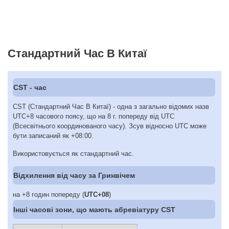
Стандартний Час В Китаї
CST - час
CST (Стандартний Час В Китаї) - одна з загально відомих назв
UTC+8 часового поясу, що на 8 г. попереду від UTC
(Всесвітнього координованого часу). Зсув відносно UTC може
бути записаний як +08:00.
Використовується як стандартний час.
Відхилення від часу за Гринвічем
на +8 годин попереду (
UTC+08
)
Інші часові зони, що мають абревіатуру CST