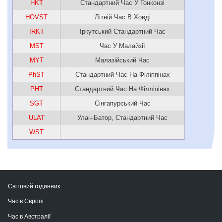
HKT
Стандартний Час У Гонконзі
HOVST
Літній Час В Ховді
IRKT
Іркутський Стандартний Час
MST
Час У Малайзії
MYT
Малазійський Час
PhST
Стандартний Час На Філіппінах
PHT
Стандартний Час На Філліпінах
SGT
Сінгапурський Час
ULAT
Улан-Батор, Стандартний Час
WST
Світовий годинник
Час в Європі
Час в Австралії