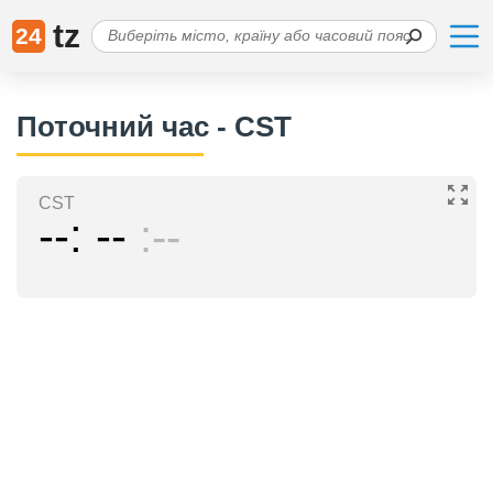
tz
24
Поточний час - CST
CST
--
--
--