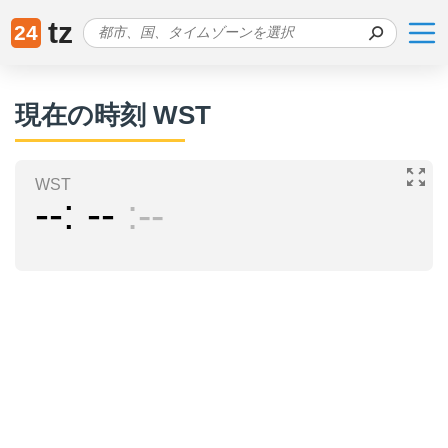
tz
24
現在の時刻 WST
WST
--
--
--