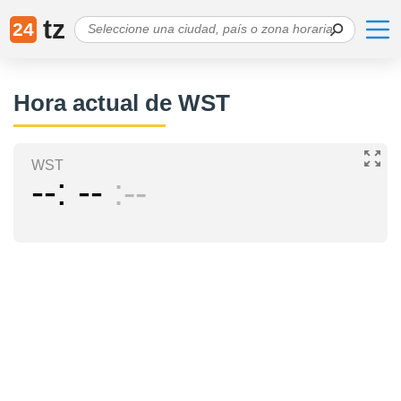
tz
24
Hora actual de WST
WST
--
--
--