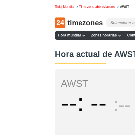
Reloj Mundial
Time zone abbreviations
AWST
24
timezones
Hora mundial
Zonas horarias
Conv
Hora actual de AWS
AWST
--
--
--