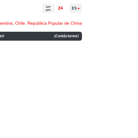
am
24
ES
pm
gentina
,
Chile
,
República Popular de China
to!
¡Contáctenos!