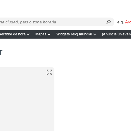
e.g.
Ar
ertidor de hora
Mapas
Widgets reloj mundial
¡Anuncie un even
T