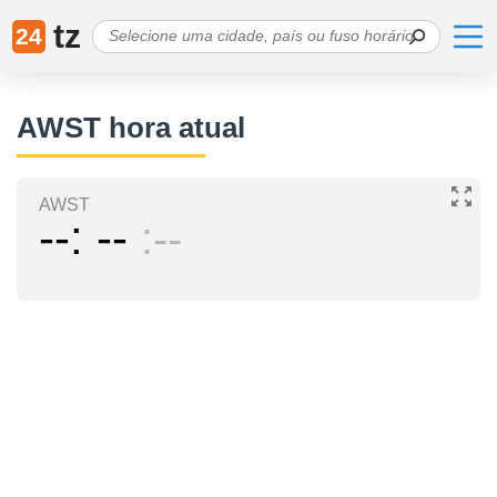
tz
24
AWST hora atual
AWST
--
--
--