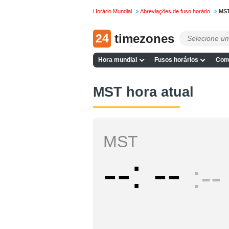
Horário Mundial
Abreviações de fuso horário
MS
24
timezones
Hora mundial
Fusos horários
Conv
MST hora atual
MST
--
--
--