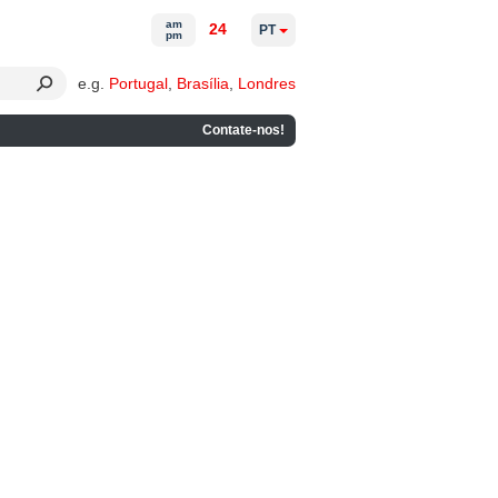
am
24
PT
pm
e.g.
Portugal
,
Brasília
,
Londres
Contate-nos!