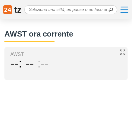
tz
24
AWST ora corrente
AWST
--
--
--