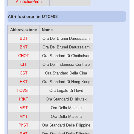
Australia/Perth
Altri fusi orari in UTC+08
Abbreviazione
Nome
BDT
Ora Del Brunei Darussalam
BNT
Ora Del Brunei Darussalam
CHOT
Ora Standard Di Choibalsan
CIT
Ora Dell’Indonesia Centrale
CST
Ora Standard Della Cina
HKT
Ora Standard Di Hong Kong
HOVST
Ora Legale Di Hovd
IRKT
Ora Standard Di Irkutsk
MST
Ora Della Malesia
MYT
Ora Della Malesia
PhST
Ora Standard Delle Filippine
PHT
Ora Standard Delle Filippine