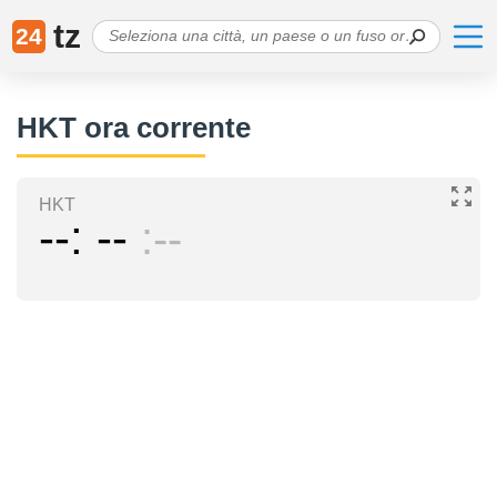
tz
24
HKT ora corrente
HKT
--
--
--