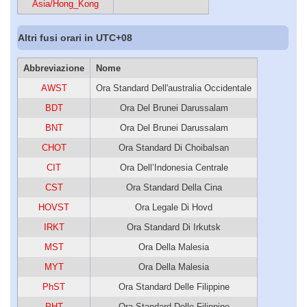
Asia/Hong_Kong
Altri fusi orari in UTC+08
Abbreviazione
Nome
AWST
Ora Standard Dell'australia Occidentale
BDT
Ora Del Brunei Darussalam
BNT
Ora Del Brunei Darussalam
CHOT
Ora Standard Di Choibalsan
CIT
Ora Dell’Indonesia Centrale
CST
Ora Standard Della Cina
HOVST
Ora Legale Di Hovd
IRKT
Ora Standard Di Irkutsk
MST
Ora Della Malesia
MYT
Ora Della Malesia
PhST
Ora Standard Delle Filippine
PHT
Ora Standard Delle Filippine