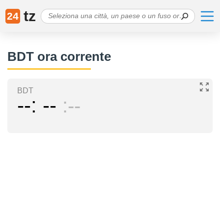
tz
24
BDT ora corrente
BDT
--
--
--