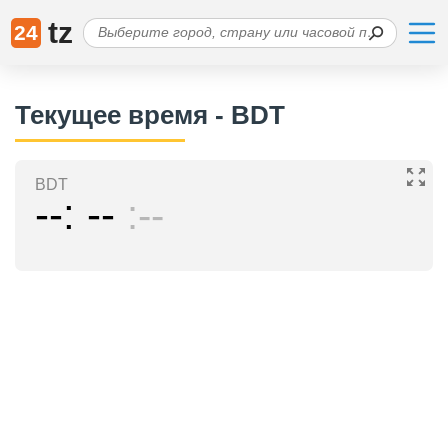
tz
24
Текущее время - BDT
BDT
--
--
--