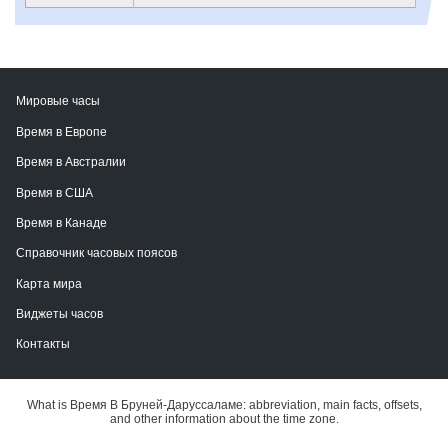
Мировые часы
Время в Европе
Время в Австралии
Время в США
Время в Канаде
Справочник часовых поясов
Карта мира
Виджеты часов
Контакты
What is Время В Бруней-Даруссаламе: abbreviation, main facts, offsets,
and other information about the time zone.