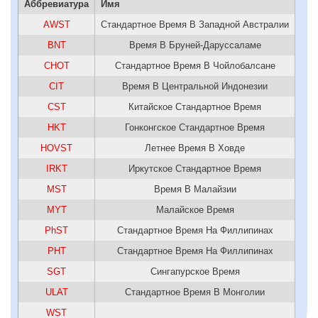
Аббревиатура
Имя
AWST
Стандартное Время В Западной Австралии
BNT
Время В Бруней-Даруссаламе
CHOT
Стандартное Время В Чойлобалсане
CIT
Время В Центральной Индонезии
CST
Китайское Стандартное Время
HKT
Гонконгское Стандартное Время
HOVST
Летнее Время В Ховде
IRKT
Иркутское Стандартное Время
MST
Время В Малайзии
MYT
Малайское Время
PhST
Стандартное Время На Филлипинах
PHT
Стандартное Время На Филлипинах
SGT
Сингапурское Время
ULAT
Стандартное Время В Монголии
WST