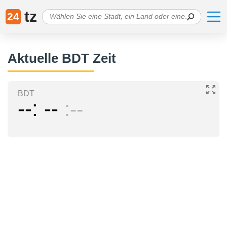
tz
24
Aktuelle BDT Zeit
BDT
--
--
--