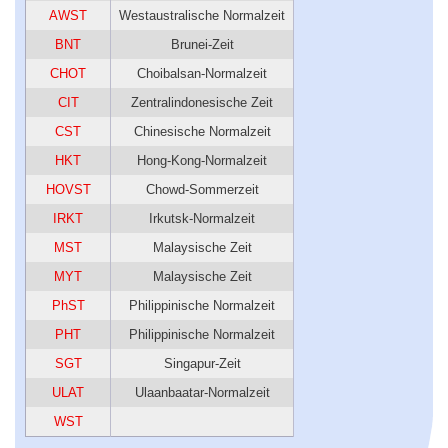
AWST
Westaustralische Normalzeit
BNT
Brunei-Zeit
CHOT
Choibalsan-Normalzeit
CIT
Zentralindonesische Zeit
CST
Chinesische Normalzeit
HKT
Hong-Kong-Normalzeit
HOVST
Chowd-Sommerzeit
IRKT
Irkutsk-Normalzeit
MST
Malaysische Zeit
MYT
Malaysische Zeit
PhST
Philippinische Normalzeit
PHT
Philippinische Normalzeit
SGT
Singapur-Zeit
ULAT
Ulaanbaatar-Normalzeit
WST