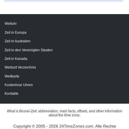
Weltuhr
Zeit in Europa
Zeit in Australien
Zeit in den Vereinigten Staaten
Zeit in Kanada
Weltzeit Verzeichnis
Weltkarte
Kostenlose Uhren
Kontakte
What is Brunei-Zeit: abbreviation, main facts, offsets, and other information
about the time zone.
Copyright © 2005 - 2026 24TimeZones.com.
Alle Rechte