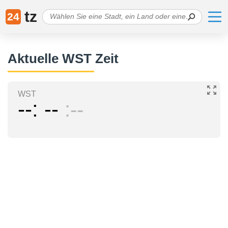
tz
24
Aktuelle WST Zeit
WST
--
--
--