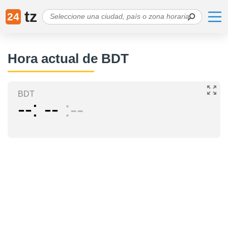
tz
24
Hora actual de BDT
BDT
--
--
--