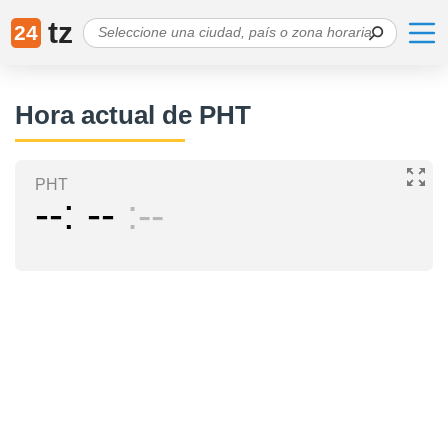
tz
24
Hora actual de PHT
PHT
--
--
--