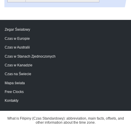
Zegar Światowy
Czas w Europie
Czas w Australii
Czas w Stanach Zjednoczonych
Czas w Kanadzie
Czas na Świecie
Mapa świata
Free Clocks
Kontakty
What is Filipiny (Czas Standardowy): abbreviation, main facts, offsets, and
other information about the time zone.