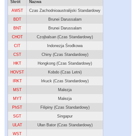
Skrót
Nazwa
AWST
Czas Zachodnioaustralijski Standardowy
BDT
Brunei Darussalam
BNT
Brunei Darussalam
CHOT
Czojbalsan (Czas Standardowy)
CIT
Indonezja Środkowa
CST
Chiny (Czas Standardowy)
HKT
Hongkong (Czas Standardowy)
HOVST
Kobdo (Czas Letni)
IRKT
Irkuck (Czas Standardowy)
MST
Malezja
MYT
Malezja
PhST
Filipiny (Czas Standardowy)
SGT
Singapur
ULAT
Ułan Bator (Czas Standardowy)
WST