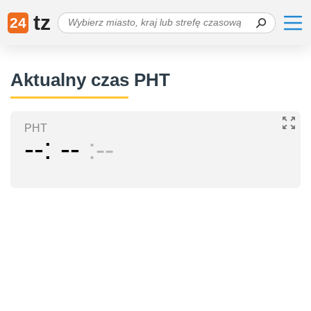
tz
24
Aktualny czas PHT
PHT
--
--
--