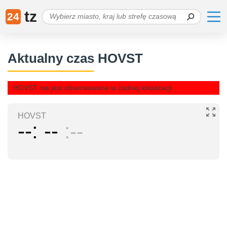
tz
24
Aktualny czas HOVST
HOVST nie jest obserwowane w żadnej lokalizacji
HOVST
--
--
--