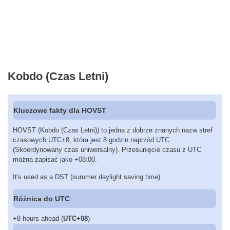
Kobdo (Czas Letni)
Kluczowe fakty dla HOVST
HOVST (Kobdo (Czas Letni)) to jedna z dobrze znanych nazw stref
czasowych UTC+8, która jest 8 godzin naprzód UTC
(Skoordynowany czas uniwersalny). Przesunięcie czasu z UTC
można zapisać jako +08:00.
It's used as a DST (summer daylight saving time).
Różnica do UTC
+8 hours ahead (
UTC+08
)