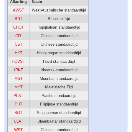
Afkorting
Naam
AWST
West-Australische standaardtijd
BNT
Bruneise Tijd
CHOT
Tsjojbalsan standaardtijd
CIT
Chinese standaardtijd
CST
Chinese standaardtijd
HKT
Hongkongse standaardtijd
HOVST
Hovd standaardtijd
IRKT
Irkoetsk-standaardtijd
MST
Mountain-standaardtijd
MYT
Maleisische Tijd
PhST
Pacific-standaardtijd
PHT
Filipijnse standaardtijd
SGT
Singaporese standaardtijd
ULAT
Ulaanbaatar standaardtijd
WST
Chinese standaardtijd