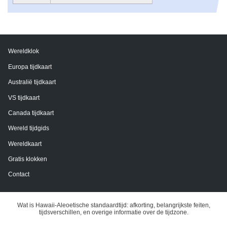
Wereldklok
Europa tijdkaart
Australië tijdkaart
VS tijdkaart
Canada tijdkaart
Wereld tijdgids
Wereldkaart
Gratis klokken
Contact
Wat is Hawaii-Aleoetische standaardtijd: afkorting, belangrijkste feiten,
tijdsverschillen, en overige informatie over de tijdzone.