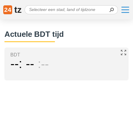
tz
24
Actuele BDT tijd
BDT
--
--
--