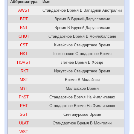
Аббревиатура
Имя
AWST
Стандартное Время В Западной Австралии
BDT
Время В Бруней-Даруссаламе
BNT
Время В Бруней-Даруссаламе
CHOT
Стандартное Время В Чойлобалсане
CST
Китайское Стандартное Время
HKT
Гонконгское Стандартное Время
HOVST
Летнее Время В Ховде
IRKT
Иркутское Стандартное Время
MST
Время В Малайзии
MYT
Малайское Время
PhST
Стандартное Время На Филлипинах
PHT
Стандартное Время На Филлипинах
SGT
Сингапурское Время
ULAT
Стандартное Время В Монголии
WST