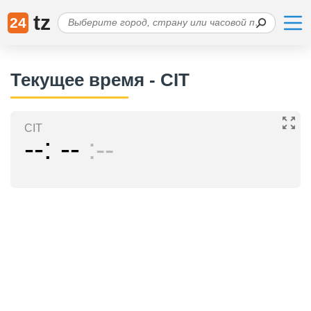
tz
24
Текущее время - CIT
CIT
--
--
--