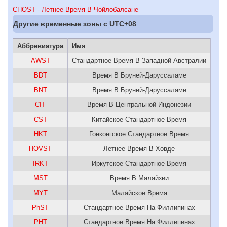
CHOST - Летнее Время В Чойлобалсане
Другие временные зоны c UTC+08
Аббревиатура
Имя
AWST
Стандартное Время В Западной Австралии
BDT
Время В Бруней-Даруссаламе
BNT
Время В Бруней-Даруссаламе
CIT
Время В Центральной Индонезии
CST
Китайское Стандартное Время
HKT
Гонконгское Стандартное Время
HOVST
Летнее Время В Ховде
IRKT
Иркутское Стандартное Время
MST
Время В Малайзии
MYT
Малайское Время
PhST
Стандартное Время На Филлипинах
PHT
Стандартное Время На Филлипинах