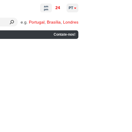
am
24
PT
pm
e.g.
Portugal
,
Brasília
,
Londres
Contate-nos!