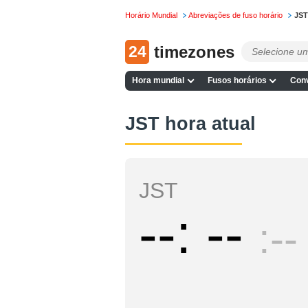
Horário Mundial
Abreviações de fuso horário
JST
24
timezones
Hora mundial
Fusos horários
Conv
JST hora atual
JST
--
--
--