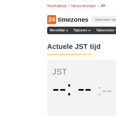
Wereld tijdkaart
Tijdzone afkortingen
JST
24
timezones
Wereldtijd
Tijdzones
Tijdomzetter
Actuele JST tijd
JST
--
--
--