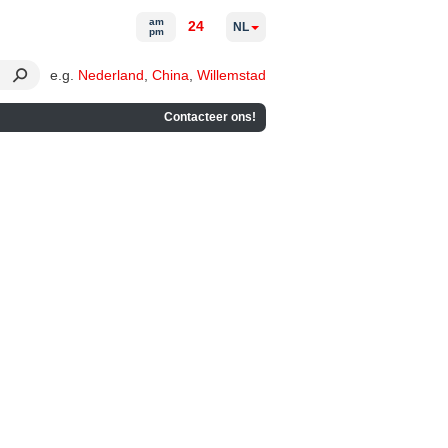
am
24
NL
pm
e.g.
Nederland
,
China
,
Willemstad
Contacteer ons!