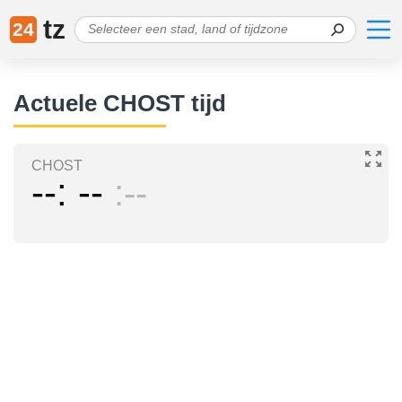
tz
24
Actuele CHOST tijd
CHOST
--
--
--