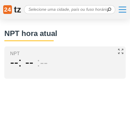
tz
24
NPT hora atual
NPT
--
--
--