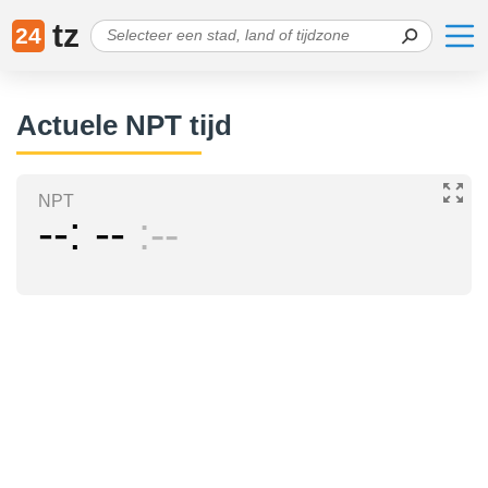
tz
24
Actuele NPT tijd
NPT
--
--
--