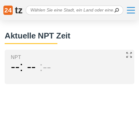
tz
24
Aktuelle NPT Zeit
NPT
--
--
--