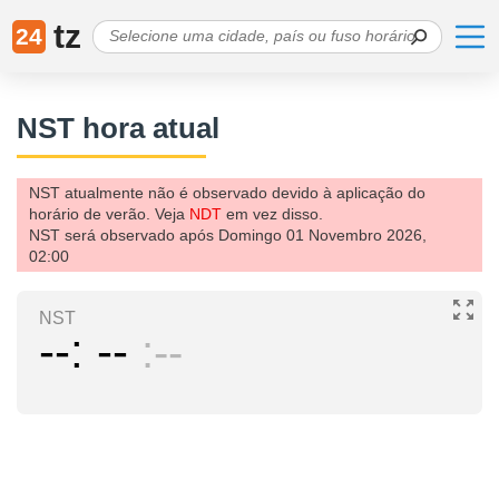
tz
24
NST hora atual
NST atualmente não é observado devido à aplicação do
horário de verão. Veja
NDT
em vez disso.
NST será observado após Domingo 01 Novembro 2026,
02:00
NST
--
--
--