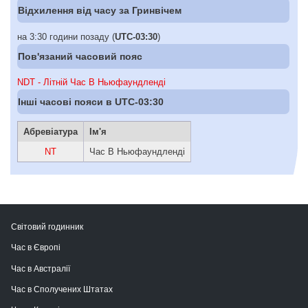
Відхилення від часу за Гринвічем
на 3:30 години позаду (
UTC-03:30
)
Пов'язаний часовий пояс
NDT - Літній Час В Ньюфаундленді
Інші часові пояси в UTC-03:30
Абревіатура
Ім'я
NT
Час В Ньюфаундленді
Світовий годинник
Час в Європі
Час в Австралії
Час в Сполучених Штатах