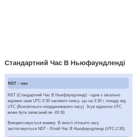
Стандартний Час В Ньюфаундленді
NST - час
NST (Стандартний Час В Ньюфаундленді) - одна з загально
відомих назв UTC-3:30 часового поясу, що на 3:30 г. позаду від
UTC (Всесвітнього координованого часу). Зсув відносно UTC
може бути записаний як -03:30.
Використовується взимку. В якості літнього часу
застосовується NDT - Літній Час В Ньюфаундленді (UTC-2:30).