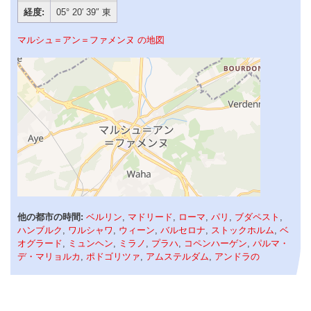
経度:
05° 20′ 39″ 東
マルシュ＝アン＝ファメンヌ の地図
他の都市の時間:
ベルリン
,
マドリード
,
ローマ
,
パリ
,
ブダペスト
,
ハンブルク
,
ワルシャワ
,
ウィーン
,
バルセロナ
,
ストックホルム
,
ベ
オグラード
,
ミュンヘン
,
ミラノ
,
プラハ
,
コペンハーゲン
,
パルマ・
デ・マリョルカ
,
ポドゴリツァ
,
アムステルダム
,
アンドラの