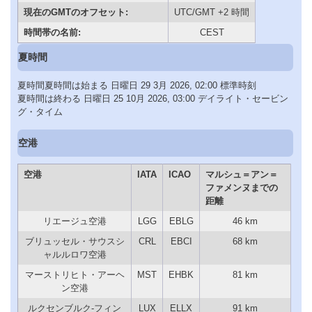
現在のGMTのオフセット:
UTC/GMT +2 時間
時間帯の名前:
CEST
夏時間
夏時間夏時間は始まる 日曜日 29 3月 2026, 02:00 標準時刻
夏時間は終わる 日曜日 25 10月 2026, 03:00 デイライト・セービン
グ・タイム
空港
空港
IATA
ICAO
マルシュ＝アン＝
ファメンヌまでの
距離
リエージュ空港
LGG
EBLG
46 km
ブリュッセル・サウスシ
CRL
EBCI
68 km
ャルルロワ空港
マーストリヒト・アーヘ
MST
EHBK
81 km
ン空港
ルクセンブルク-フィン
LUX
ELLX
91 km